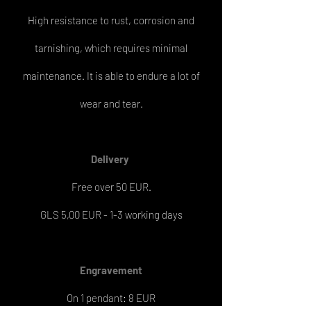
High resistance to rust, corrosion and
tarnishing, which requires minimal
maintenance. It is able to endure a lot of
wear and tear.
Delivery
Free over 50 EUR.
GLS 5,00 EUR - 1-3 working days
Engravement
On 1 pendant: 8 EUR