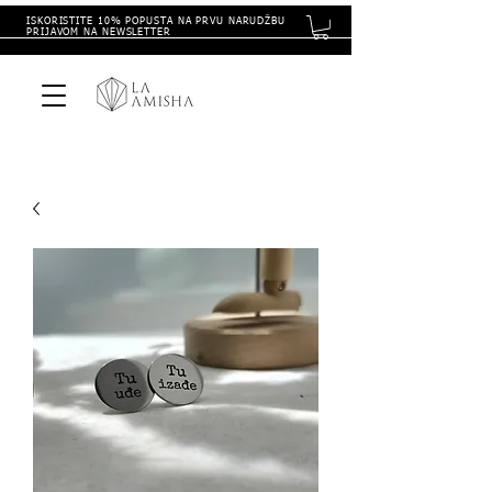
ISKORISTITE 10% POPUSTA NA PRVU NARUDŽBU
PRIJAVOM NA NEWSLETTER