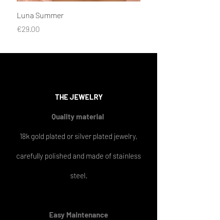
Luna Summer
Naušnice Tu uđe, Tu iz
Price
Price
€29.00
€29.00
THE
JEWELRY
Quality material
18k gold plated or silver plated jewelry,
carefully polished and made of stainless
steel.
Easy
Maintenance