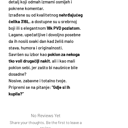
detalj koji odmah izmami osmijeh i
pokrene komentar.
Izrađene su od kvalitetnog
nehrđajućeg
čelika 316L
, a dostupne su u srebrnoj
boji ili s elegantnom
18k PVD pozlatom
.
Lagane, upečatljive i dovoljno posebne
da ih nosiš svaki dan kad želiš malo
stava, humora i originalnosti.
Savršen su izbor kao
poklon za nekoga
tko voli drugačiji nakit
, ali i kao mali
poklon sebi, jer zašto bi naušnice bile
dosadne?
Nosive, zabavne i totalno tvoje.
Pripremi se na pitanje:
“Gdje si ih
kupila?”
No Reviews Yet
Share your thoughts. Be the first to leave a
review.